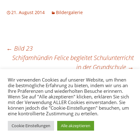
BILD 24
21. August 2014
Bildergalerie
BEITRAGSNAVIGAT
←
Bild 23
Schifamhündin Felice begleitet Schulunterricht
in der Grundschule
→
Wir verwenden Cookies auf unserer Website, um Ihnen
die bestmögliche Erfahrung zu bieten, indem wir uns an
Ihre Präferenzen und wiederholten Besuche erinnern.
Datenschutz
Stolz präsentiert von WordPress
Wenn Sie auf "Alle akzeptieren" klicken, erklären Sie sich
mit der Verwendung ALLER Cookies einverstanden. Sie
können jedoch die "Cookie-Einstellungen" besuchen, um
eine kontrollierte Zustimmung zu erteilen.
Cookie Einstellungen
Alle akzeptieren